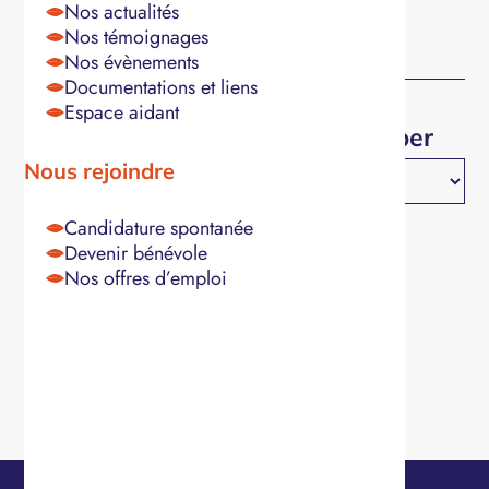
Téléphone
Nos actualités
Nos témoignages
Nos évènements
Documentations et liens
Espace aidant
Nombre de personnes à participer
Nous rejoindre
Candidature spontanée
Devenir bénévole
RGPD
J’accepte la politique de confidentialité.
*
*
Nos offres d’emploi
CAPTCHA
Envoyer