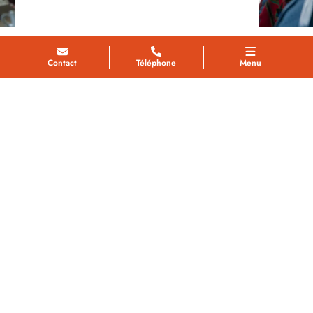
Contact
Téléphone
Menu
L’accueil de jour
L’accueil de jour est un dispositif qui permet d’accueillir au
sein de l’EHPAD, des personnes vivant au domicile, atteintes
d’une maladie d’Alzheimer ou de troubles apparentés
pouvant cohabiter en collectivité, d’être accueillies sur une
ou plusieurs journées par semaine. Ce format plus souple
offre une alternative entre le domicile et l’hébergement
permanant, et proposant une solution de répit pour les
aidants.
Les bénéficiaires sont invités à participer à diverses activités
encadrées par des professionnels afin de préserver les
capacités cognitives, physiques et sociales : ateliers mémoire