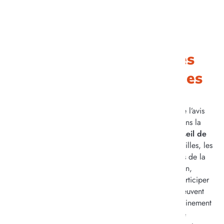
S’assurer de l’avis des
résidents et des familles
Lépine met un point d’honneur à prendre en compte l’avis
de ses résidents à travers une instance essentielle dans la
vie de l’établissement. Cette instance, appelée
Conseil de
la Vie Social
, est un pilier pour les usagers, les familles, les
résidents et les professionnels des différents services de la
structure. Elle constitue un espace vivant d’expression,
d’écoute et de dialogue, permettant à chacun de participer
activement à la vie de Lépine. Ainsi, les résidents peuvent
venir y participer et se présenter, les impliquants pleinement
dans l’établissement. Ce conseil permet, à terme, de