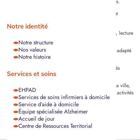
à chacun l’attention et l’accompagnement nécessaires.
Parmi les activités au sein de l’établissement, on peut
notamment retrouver :
Notre identité
Ateliers culturels et créatifs :
peinture, musique, lecture
à voix haute, initiations aux outils numériques
Notre structure
Nos valeurs
Ateliers physiques adaptés :
gym douce, yoga adapté
Notre histoire
Célébrations et évènements festifs :
fêtes
d’anniversaires, repas à thème, spectacles, activités
Services et soins
intergénérationnelles
Sorties extérieures :
visite du patrimoine et de la ville,
EHPAD
balades et promenades dans les parcs et jardins, activités
Services de soins infirmiers à domicile
spécifiques (
pétanque
)
Service d’aide à domicile
Équipe spécialisée Alzheimer
Accueil de jour
Centre de Ressources Territorial