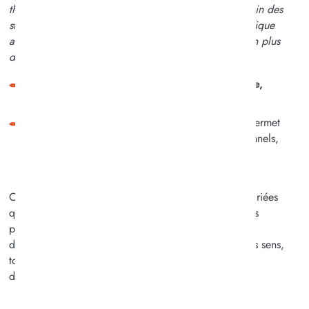
thérapeutiques se développent progressivement au sein des
structures. Elles permettent de fixer un objectif spécifique
aux capacités et aux besoins des personnes âgées, en plus
des activités du quotidienne.
Musicothérapie, art thérapie, médiation animale,
sophrologie
Jardin partagé
: cultiver les plantes et les fleurs permet
d’apporter de réels bénéfices sensoriels et émotionnels,
tout en favorisant le sentiment d’appartenance des
résidents
Ces moments offrent aux résidents des stimulations variées
qui favorisent le bien-être cognitif et émotionnel. Elles
permettent de renouer avec de vieilles passions, de
développer la créativité, de stimuler la mémoire et les sens,
tout en renforçant le lien social et le sentiment
d’appartenance.