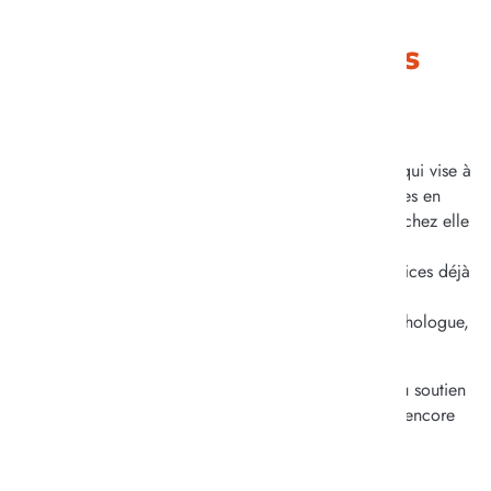
Le Centre de Ressources
Territorial
Le Centre de Ressources Territorial est un dispositif qui vise à
renforcer le maintien à domicile des personnes âgées en
perte d’autonomie, afin de leur permettre de vieillir chez elle
le plus longtemps possible. Elles bénéficient d’un
accompagnement renforcé en complément des services déjà
existants, composé d’une équipe professionnelle
pluridisciplinaire, qui travaille en lien avec des psychologue,
ergothérapeute, diététicien, ect.
L’accompagnement peut inclure un suivi médical, du soutien
aux aidants, de la coordination des intervenants ou encore
des actions de prévention.
Ce service permet d’éviter ou de retarder l’entrée en