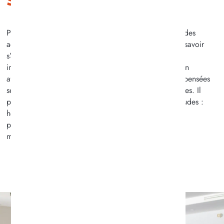
Pour que chaque résident puisse profiter pleinement des
activités et évènements organisés, il est important de savoir
s’adapter aux besoins et préférences de chacun. Cela
implique des supports simples et optimisés, comme un
affichage ou programme papier, et par des activités pensées
selon les goûts et aptitudes des personnes participantes. Il
passe aussi dans la conservation des repères et habitudes :
horaires, rendez-vous réguliers, contacts avec les
professionnels et lieux connus, appuient à rendre ces
moments rassurants et agréables.