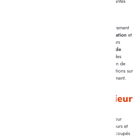
recueillir les suggestions et les avis des parties prenantes
pour améliorer l’offre de service.
Pour poursuivre la démarche d’accompagnement et
d’écoute des résidents, leur participation est régulièrement
sollicitée, notamment lors des
commissions
restauration
et
animation
, où ils peuvent partager leurs idées et leurs
envies. Dans cette même idée, des
questionnaires de
satisfaction
sont administrés chaque année auprès des
résidents volontaires et en capacité de répondre, afin de
recueillir leurs retours, témoignages et recommandations sur
les différents aspects de la vie au sein de l’établissement.
L’ouverture vers l’extérieur
L’ouverture des EHPAD sur l’extérieur est essentiel pour
l’accompagnement des résidents. Accueillir les visiteurs et
créer des échanges leur permet de ne pas se sentir coupés