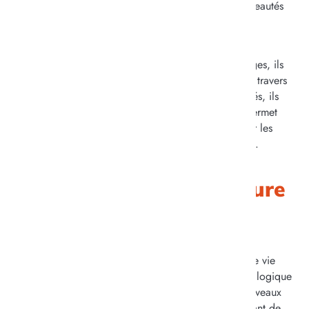
ainé, favorisant l’intérêt et la curiosité pour les nouveautés
et l’actualité.
Ces moments de rencontre avec les familles et les
intervenants sont précieux, car en créant ces échanges, ils
participent au bien-être des résidents. Que ce soit à travers
des discussions, des activités ou des instants partagés, ils
peuvent transmettre et raconter leur histoire. Cela permet
ainsi de maintenir une vie sociale active et renforcer les
liens humains, tout en donnant du sens au quotidien.
Aller plus loin : ouverture
sur le territoire
Aujourd’hui les EHPAD ne sont pas que des lieux de vie
fermés et encadrés, mais s’inscrivent aussi dans une logique
d’acteurs locaux auprès des habitants. Ainsi, de nouveaux
dispositifs apparaissent ou se développent, permettant de